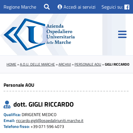
Regione Marche
Accedi ai servizi
Seguici su:
HOME
»
A.O.U. DELLE MARCHE
»
ARCHIVI
»
PERSONALE AOU
»
GIGLI RICCARDO
Personale AOU
dott. GIGLI RICCARDO
Qualifica:
DIRIGENTE MEDICO
Email:
riccardo.gigli@ospedaliriuniti.marche.it
Telefono fisso:
+39 071 596 4073