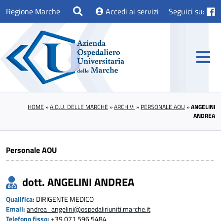
Regione Marche
Accedi ai servizi
Seguici su:
HOME
»
A.O.U. DELLE MARCHE
»
ARCHIVI
»
PERSONALE AOU
»
ANGELINI
ANDREA
Personale AOU
dott. ANGELINI ANDREA
Qualifica:
DIRIGENTE MEDICO
Email:
andrea_angelini@ospedaliriuniti.marche.it
Telefono fisso:
+39 071 596 5484