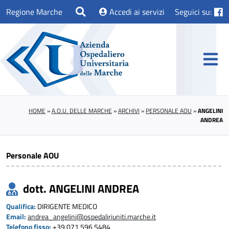
Regione Marche
Accedi ai servizi
Seguici su:
HOME
»
A.O.U. DELLE MARCHE
»
ARCHIVI
»
PERSONALE AOU
»
ANGELINI
ANDREA
Personale AOU
dott. ANGELINI ANDREA
Qualifica:
DIRIGENTE MEDICO
Email:
andrea_angelini@ospedaliriuniti.marche.it
Telefono fisso:
+39 071 596 5484