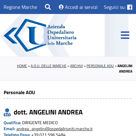
Regione Marche
Accedi ai servizi
Seguici su:
HOME
»
A.O.U. DELLE MARCHE
»
ARCHIVI
»
PERSONALE AOU
»
ANGELINI
ANDREA
Personale AOU
dott. ANGELINI ANDREA
Qualifica:
DIRIGENTE MEDICO
Email:
andrea_angelini@ospedaliriuniti.marche.it
Telefono fisso:
+39 071 596 5484