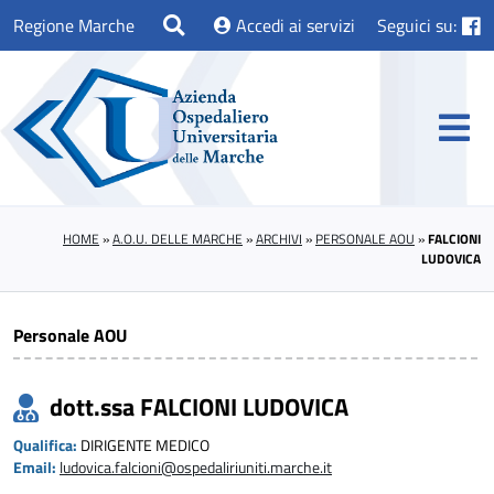
Regione Marche
Accedi ai servizi
Seguici su:
HOME
»
A.O.U. DELLE MARCHE
»
ARCHIVI
»
PERSONALE AOU
»
FALCIONI
LUDOVICA
Personale AOU
dott.ssa FALCIONI LUDOVICA
Qualifica:
DIRIGENTE MEDICO
Email:
ludovica.falcioni@ospedaliriuniti.marche.it