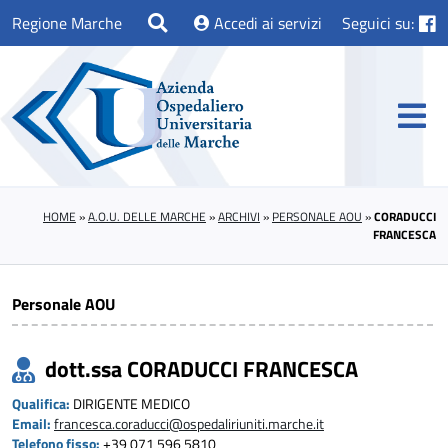
Regione Marche
Accedi ai servizi
Seguici su:
HOME
»
A.O.U. DELLE MARCHE
»
ARCHIVI
»
PERSONALE AOU
»
CORADUCCI
FRANCESCA
Personale AOU
dott.ssa CORADUCCI FRANCESCA
Qualifica:
DIRIGENTE MEDICO
Email:
francesca.coraducci@ospedaliriuniti.marche.it
Telefono fisso:
+39 071 596 5810