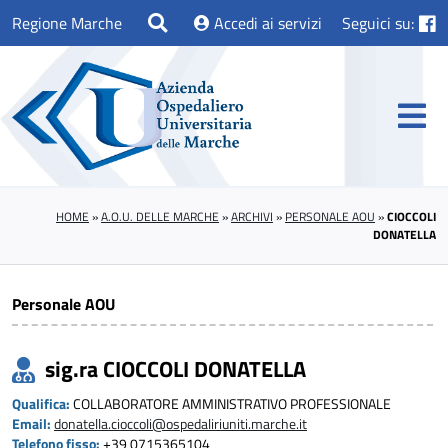
Regione Marche
Accedi ai servizi
Seguici su:
HOME
»
A.O.U. DELLE MARCHE
»
ARCHIVI
»
PERSONALE AOU
»
CIOCCOLI
DONATELLA
Personale AOU
sig.ra CIOCCOLI DONATELLA
Qualifica:
COLLABORATORE AMMINISTRATIVO PROFESSIONALE
Email:
donatella.cioccoli@ospedaliriuniti.marche.it
Telefono fisso:
+39 0715365104