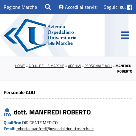
Regione Marche
Accedi ai servizi
Seguici su:
HOME
»
A.O.U. DELLE MARCHE
»
ARCHIVI
»
PERSONALE AOU
»
MANFREDI
ROBERTO
Personale AOU
dott. MANFREDI ROBERTO
Qualifica:
DIRIGENTE MEDICO
Email:
roberto.manfredi@ospedaliriuniti.marche.it