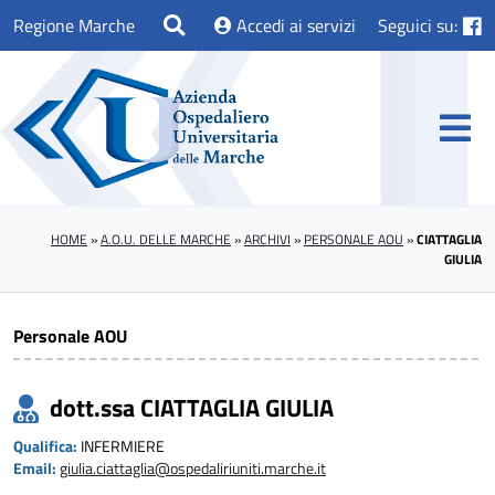
Regione Marche
Accedi ai servizi
Seguici su:
HOME
»
A.O.U. DELLE MARCHE
»
ARCHIVI
»
PERSONALE AOU
»
CIATTAGLIA
GIULIA
Personale AOU
dott.ssa CIATTAGLIA GIULIA
Qualifica:
INFERMIERE
Email:
giulia.ciattaglia@ospedaliriuniti.marche.it