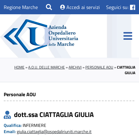
Regione Marche
Accedi ai servizi
Seguici su:
HOME
»
A.O.U. DELLE MARCHE
»
ARCHIVI
»
PERSONALE AOU
»
CIATTAGLIA
GIULIA
Personale AOU
dott.ssa CIATTAGLIA GIULIA
Qualifica:
INFERMIERE
Email:
giulia.ciattaglia@ospedaliriuniti.marche.it