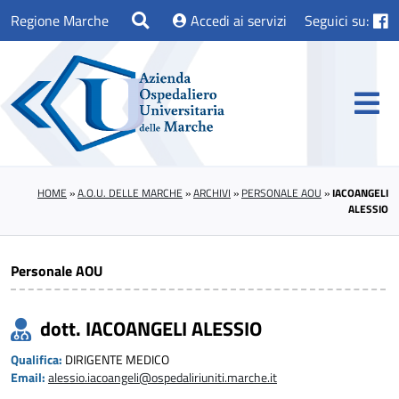
Regione Marche
Accedi ai servizi
Seguici su:
HOME
»
A.O.U. DELLE MARCHE
»
ARCHIVI
»
PERSONALE AOU
»
IACOANGELI
ALESSIO
Personale AOU
dott. IACOANGELI ALESSIO
Qualifica:
DIRIGENTE MEDICO
Email:
alessio.iacoangeli@ospedaliriuniti.marche.it