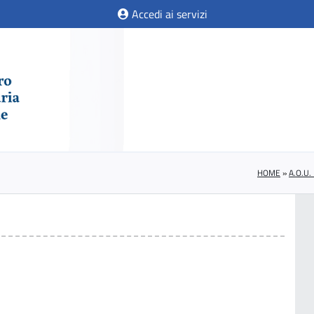
Accedi ai servizi
HOME
»
A.O.U