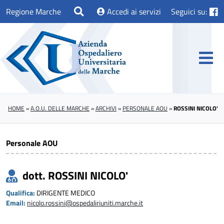
Regione Marche
Accedi ai servizi
Seguici su:
HOME
»
A.O.U. DELLE MARCHE
»
ARCHIVI
»
PERSONALE AOU
»
ROSSINI NICOLO'
Personale AOU
dott. ROSSINI NICOLO'
Qualifica:
DIRIGENTE MEDICO
Email:
nicolo.rossini@ospedaliriuniti.marche.it