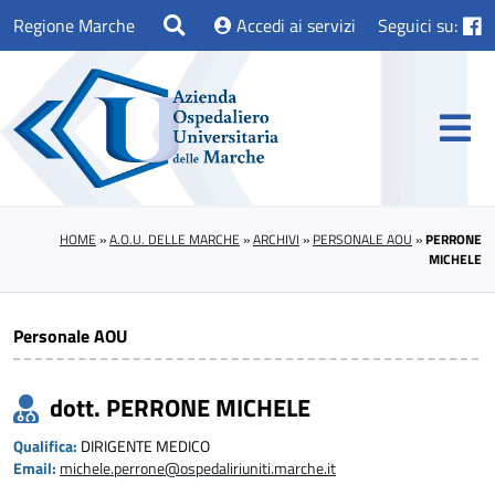
Regione Marche
Accedi ai servizi
Seguici su:
HOME
»
A.O.U. DELLE MARCHE
»
ARCHIVI
»
PERSONALE AOU
»
PERRONE
MICHELE
Personale AOU
dott. PERRONE MICHELE
Qualifica:
DIRIGENTE MEDICO
Email:
michele.perrone@ospedaliriuniti.marche.it