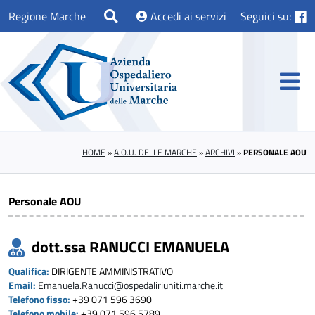
Regione Marche
Accedi ai servizi
Seguici su:
HOME
»
A.O.U. DELLE MARCHE
»
ARCHIVI
»
PERSONALE AOU
Personale AOU
dott.ssa RANUCCI EMANUELA
Qualifica:
DIRIGENTE AMMINISTRATIVO
Email:
Emanuela.Ranucci@ospedaliriuniti.marche.it
Telefono fisso:
+39 071 596 3690
Telefono mobile:
+39 071 596 5789