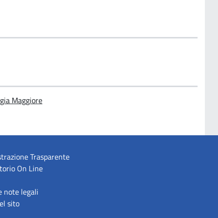
rgia Maggiore
trazione Trasparente
torio On Line
e note legali
l sito