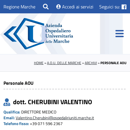
Regione Marche
Accedi ai servizi
Seguici su:
HOME
»
A.O.U. DELLE MARCHE
»
ARCHIVI
»
PERSONALE AOU
Personale AOU
dott. CHERUBINI VALENTINO
Qualifica:
DIRETTORE MEDICO
Email:
Valentino.Cherubini@ospedaliriuniti.marche.it
Telefono fisso:
+39 071 596 2367