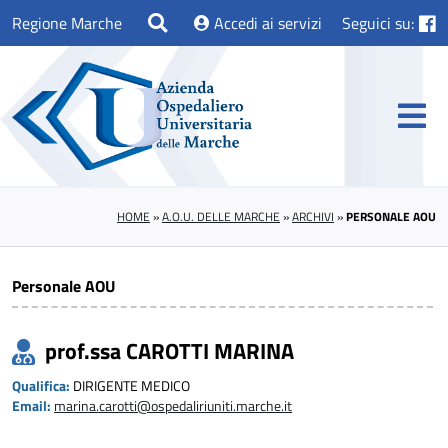
Regione Marche
Accedi ai servizi
Seguici su:
HOME
»
A.O.U. DELLE MARCHE
»
ARCHIVI
»
PERSONALE AOU
Personale AOU
prof.ssa CAROTTI MARINA
Qualifica:
DIRIGENTE MEDICO
Email:
marina.carotti@ospedaliriuniti.marche.it