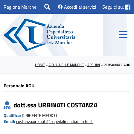
Regione Marche
Accedi ai servizi
Seguici su:
HOME
»
A.O.U. DELLE MARCHE
»
ARCHIVI
»
PERSONALE AOU
Personale AOU
dott.ssa URBINATI COSTANZA
Qualifica:
DIRIGENTE MEDICO
Email:
costanza.urbinati@ospedaliriuniti.marche.it