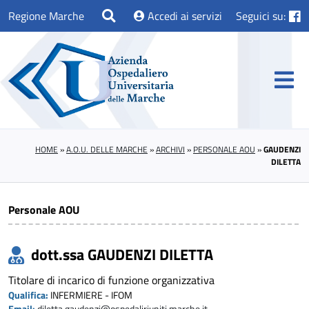
Regione Marche
Accedi ai servizi
Seguici su:
HOME
»
A.O.U. DELLE MARCHE
»
ARCHIVI
»
PERSONALE AOU
»
GAUDENZI
DILETTA
Personale AOU
dott.ssa GAUDENZI DILETTA
Titolare di incarico di funzione organizzativa
Qualifica:
INFERMIERE - IFOM