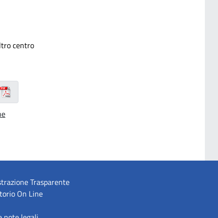
ltro centro
he
trazione Trasparente
torio On Line
e note legali