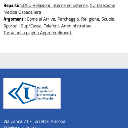
Reparti:
SOSD Relazioni Interne ed Esterne
,
SO Direzione
Medica Ospedaliera
Argomenti:
Come si Arriva
,
Parcheggio
,
Religione
,
Scuola
,
Sportelli Cup/Cassa
,
Telefoni
,
Amministrativo
Torna nella pagina Approfondimenti
Via Conca 71 - Torrette, Ancona