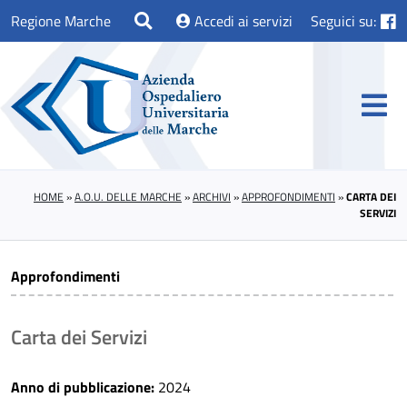
Regione Marche
Accedi ai servizi
Seguici su:
HOME
»
A.O.U. DELLE MARCHE
»
ARCHIVI
»
APPROFONDIMENTI
»
CARTA DEI
SERVIZI
Approfondimenti
Carta dei Servizi
Anno di pubblicazione:
2024