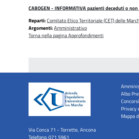
CABOGEN - INFORMATIVA pazienti deceduti o non 
Reparti:
Comitato Etico Territoriale (CET) delle Marc
Argomenti:
Amministrativo
Torna nella pagina Approfondimenti
Amminis
Albo Pre
Concorsi
Privacy 
Mappa de
Via Conca 71 - Torrette, Ancona
Telefono:
071 5961