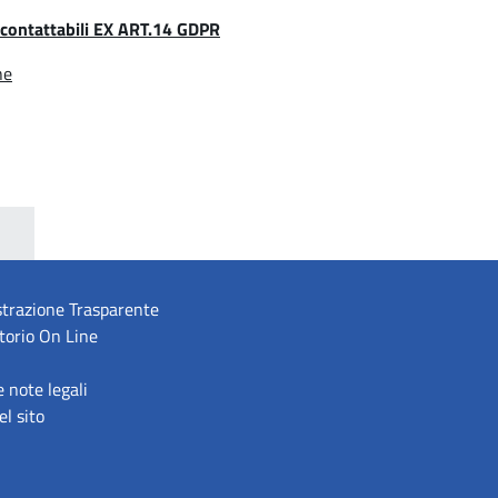
contattabili EX ART.14 GDPR
he
trazione Trasparente
torio On Line
e note legali
l sito