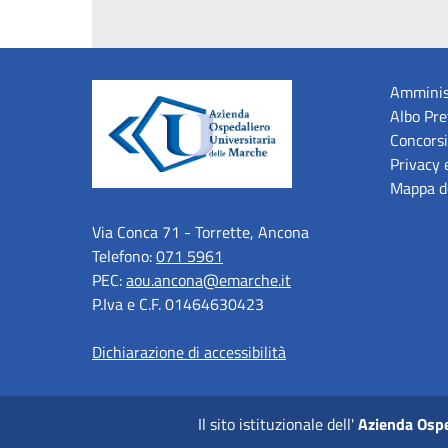
Amminis
Albo Pre
Concorsi
Privacy 
Mappa de
Via Conca 71 - Torrette, Ancona
Telefono:
071 5961
PEC:
aou.ancona@emarche.it
P.Iva e C.F. 01464630423
Dichiarazione di accessibilità
Il sito istituzionale dell'
Azienda Ospe