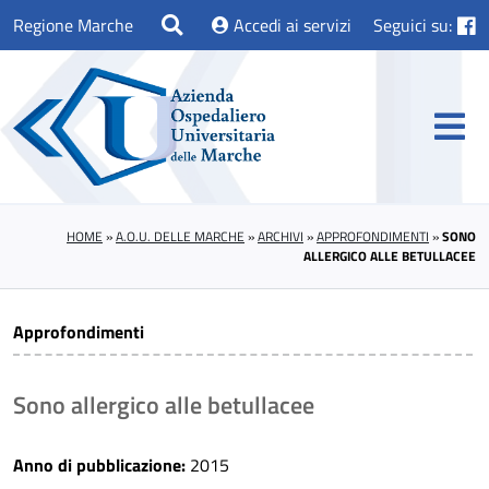
Regione Marche
Accedi ai servizi
Seguici su:
HOME
»
A.O.U. DELLE MARCHE
»
ARCHIVI
»
APPROFONDIMENTI
»
SONO
ALLERGICO ALLE BETULLACEE
Approfondimenti
Sono allergico alle betullacee
Anno di pubblicazione:
2015