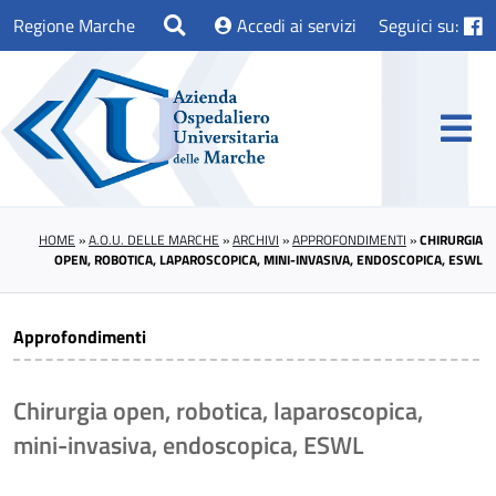
Regione Marche
Accedi ai servizi
Seguici su:
HOME
»
A.O.U. DELLE MARCHE
»
ARCHIVI
»
APPROFONDIMENTI
»
CHIRURGIA
OPEN, ROBOTICA, LAPAROSCOPICA, MINI-INVASIVA, ENDOSCOPICA, ESWL
Approfondimenti
Chirurgia open, robotica, laparoscopica,
mini-invasiva, endoscopica, ESWL