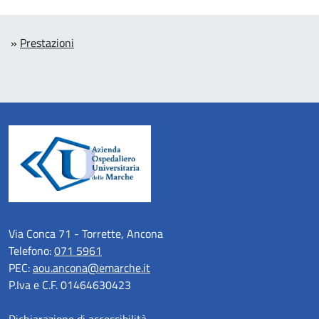
»
Prestazioni
Via Conca 71 - Torrette, Ancona
Telefono:
071 5961
PEC:
aou.ancona@emarche.it
P.Iva e C.F. 01464630423