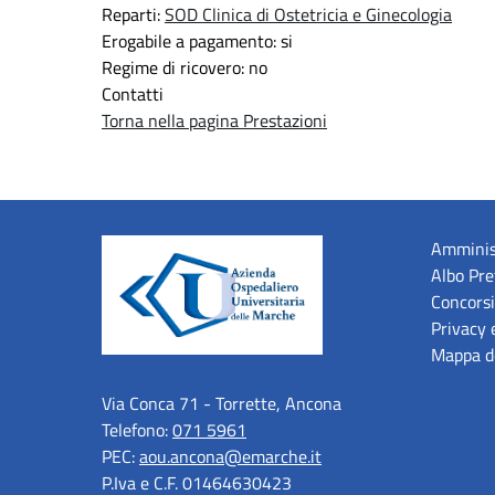
Reparti:
SOD Clinica di Ostetricia e Ginecologia
Erogabile a pagamento: si
Regime di ricovero: no
Contatti
Torna nella pagina Prestazioni
Amminis
Albo Pre
Concorsi
Privacy 
Mappa de
Via Conca 71 - Torrette, Ancona
Telefono:
071 5961
PEC:
aou.ancona@emarche.it
P.Iva e C.F. 01464630423