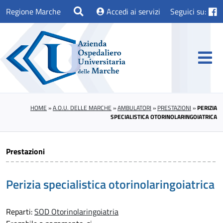
Regione Marche
Accedi ai servizi
Seguici su:
HOME
»
A.O.U. DELLE MARCHE
»
AMBULATORI
»
PRESTAZIONI
»
PERIZIA
SPECIALISTICA OTORINOLARINGOIATRICA
Prestazioni
Perizia specialistica otorinolaringoiatrica
Reparti:
SOD Otorinolaringoiatria