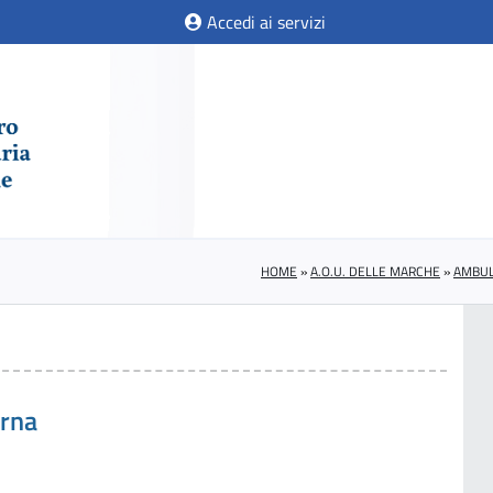
Accedi ai servizi
HOME
»
A.O.U. DELLE MARCHE
»
AMBUL
erna