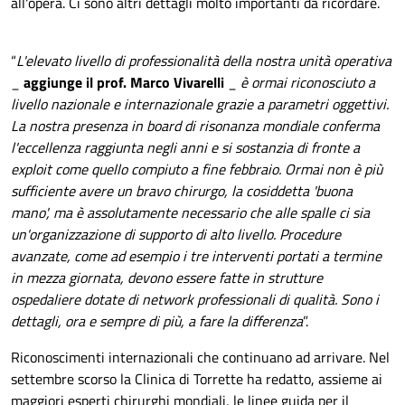
all'opera. Ci sono altri dettagli molto importanti da ricordare.
“
L'elevato livello di professionalità della nostra unità operativa
_
aggiunge il prof. Marco Vivarelli
_
è ormai riconosciuto a
livello nazionale e internazionale grazie a parametri oggettivi.
La nostra presenza in board di risonanza mondiale conferma
l'eccellenza raggiunta negli anni e si sostanzia di fronte a
exploit come quello compiuto a fine febbraio. Ormai non è più
sufficiente avere un bravo chirurgo, la cosiddetta 'buona
mano', ma è assolutamente necessario che alle spalle ci sia
un'organizzazione di supporto di alto livello. Procedure
avanzate, come ad esempio i tre interventi portati a termine
in mezza giornata, devono essere fatte in strutture
ospedaliere dotate di network professionali di qualità. Sono i
dettagli, ora e sempre di più, a fare la differenza
”.
Riconoscimenti internazionali che continuano ad arrivare. Nel
settembre scorso l
a Clinica di Torrette ha redatto, assieme ai
maggiori esperti chirurghi mondiali, le linee guida per il