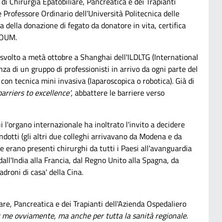
 di Chirurgia Epatobiliare, Pancreatica e dei Trapianti
 Professore Ordinario dell’Università Politecnica delle
della donazione di fegato da donatore in vita, certifica
AOUM.
svolto a metà ottobre a Shanghai dell'ILDLTG (International
za di un gruppo di professionisti in arrivo da ogni parte del
con tecnica mini invasiva (laparoscopica o robotica). Già di
arriers to excellence'
, abbattere le barriere verso
cui l'organo internazionale ha inoltrato l'invito a decidere
dotti (gli altri due colleghi arrivavano da Modena e da
 erano presenti chirurghi da tutti i Paesi all'avanguardia
 dall'India alla Francia, dal Regno Unito alla Spagna, da
droni di casa' della Cina.
liare, Pancreatica e dei Trapianti dell'Azienda Ospedaliero
r me ovviamente, ma anche per tutta la sanità regionale.