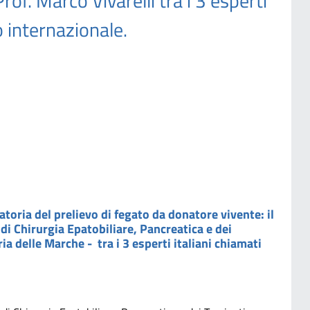
rof. Marco Vivarelli tra i 3 esperti
o internazionale.
toria del prelievo di fegato da donatore vivente: il
 di Chirurgia Epatobiliare, Pancreatica e dei
a delle Marche - tra i 3 esperti italiani chiamati