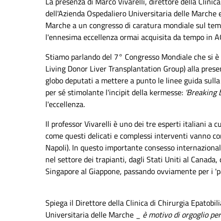
La presenza di Marco Vivarelli, direttore della Clinica
dell'Azienda Ospedaliero Universitaria delle Marche e
Marche a un congresso di caratura mondiale sul tema 
l'ennesima eccellenza ormai acquisita da tempo in 
Stiamo parlando del 7° Congresso Mondiale che si è 
Living Donor Liver Transplantation Group) alla presen
globo deputati a mettere a punto le linee guida sulla 
per sé stimolante l'incipit della kermesse:
'Breaking b
l'eccellenza.
Il professor Vivarelli è uno dei tre esperti italiani a 
come questi delicati e complessi interventi vanno con
Napoli). In questo importante consesso internazionale
nel settore dei trapianti, dagli Stati Uniti al Canada,
Singapore al Giappone, passando ovviamente per i 'pa
Spiega il Direttore della Clinica di Chirurgia Epatobi
Universitaria delle Marche _
è motivo di orgoglio pe