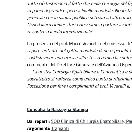
Tutto ciò testimonia il fatto che nella chirurgia del f
in panel di grandi esperti a livello mondiale. Nonosta
generale che la sanità pubblica si trova ad affrontare
Ospedaliero Universitaria riusciamo a portare avanti
riscontro a livello internazionale
”.
La presenza del prof. Marco Vivarelli nel consesso di
rappresentante nel gotha mondiale di una specialità d
soddisfazione autentica e allo stesso tempo la confer
commento del Direttore Generale dell'Azienda Osped
_. La nostra Chirurgia Epatobiliare e Pancreatica e d
soprattutto si rafforza come unico punto di riferimen
l'occasione per fare i complimenti al prof. Vivarelli e, d
Consulta la Rassegna Stampa
Dai reparti:
SOD Clinica di Chirurgia Epatobiliare, Pa
Argomenti:
Trapianti