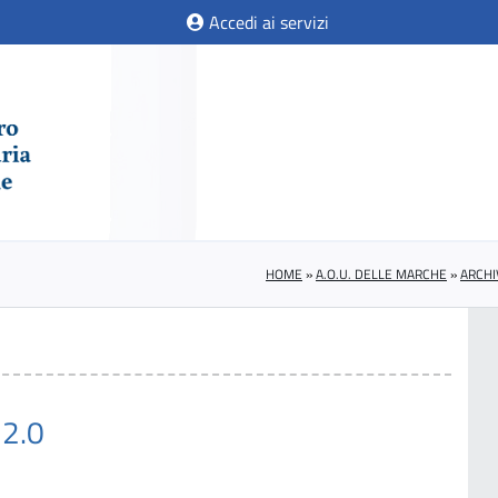
Accedi ai servizi
HOME
»
A.O.U. DELLE MARCHE
»
ARCHI
 2.0