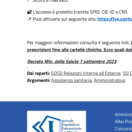
🔐
L’accesso è protetto tramite SPID, CIE-ID o CNS
📌
Puoi attivarlo sul seguente sito:
https://fse.sanit
Per maggiori informazioni consulta il seguente link:
prescrizioni fino alle cartelle cliniche. Ecco quali da
Decreto Min. della Salute 7 settembre 2023
Dai reparti:
SOSD Relazioni Interne ed Esterne
,
SO D
Argomenti:
Assistenza sanitaria
,
Amministrativo
Amminis
Albo Pre
Concorsi