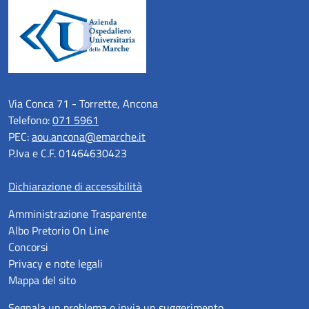
Via Conca 71 - Torrette, Ancona
Telefono:
071 5961
PEC:
aou.ancona@emarche.it
P.Iva e C.F. 01464630423
Dichiarazione di accessibilità
Amministrazione Trasparente
Albo Pretorio On Line
Concorsi
Privacy e note legali
Mappa del sito
Segnala un problema o invia un suggerimento