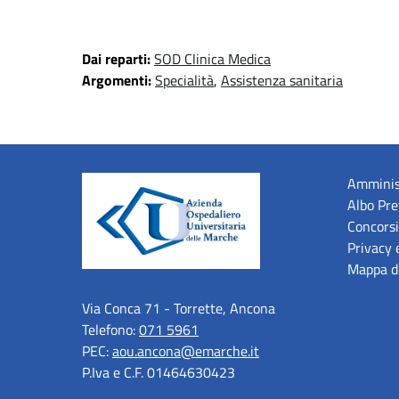
Dai reparti:
SOD Clinica Medica
Argomenti:
Specialità
,
Assistenza sanitaria
Amminis
Albo Pre
Concorsi
Privacy 
Mappa de
Via Conca 71 - Torrette, Ancona
Telefono:
071 5961
PEC:
aou.ancona@emarche.it
P.Iva e C.F. 01464630423