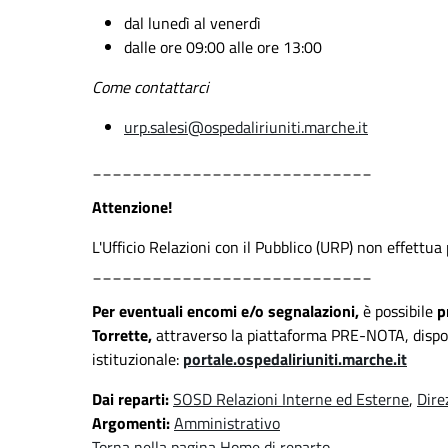
dal lunedì al venerdì
dalle ore 09:00 alle ore 13:00
Come contattarci
urp.salesi@ospedaliriuniti.marche.it
____________________________
Attenzione!
L'Ufficio Relazioni con il Pubblico (URP) non effettua 
____________________________
Per eventuali encomi e/o segnalazioni,
è possibile
p
Torrette,
attraverso la piattaforma PRE-NOTA, dispon
istituzionale:
portale.ospedaliriuniti.marche.it
Dai reparti:
SOSD Relazioni Interne ed Esterne
,
Dire
Argomenti:
Amministrativo
Torna nella pagina Home di reparto