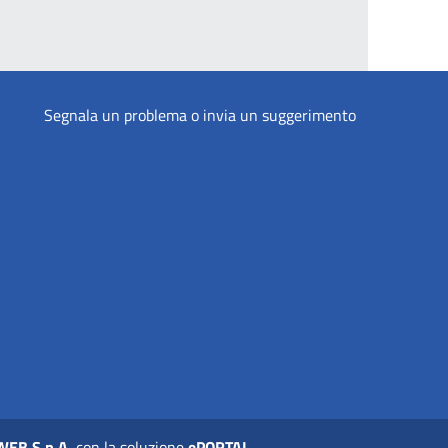
Segnala un problema o invia un suggerimento
WEB S.p.A.
con la soluzione
ePORTAL