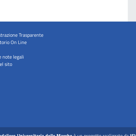
trazione Trasparente
torio On Line
e note legali
l sito
daliero Universitaria delle Marche
è un progetto realizzato da
IS