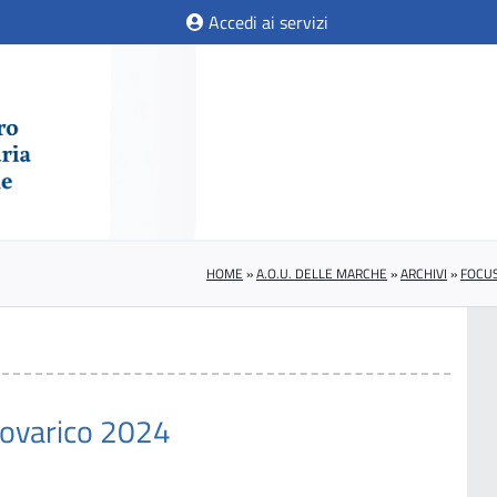
Accedi ai servizi
HOME
»
A.O.U. DELLE MARCHE
»
ARCHIVI
»
FOCUS
 ovarico 2024