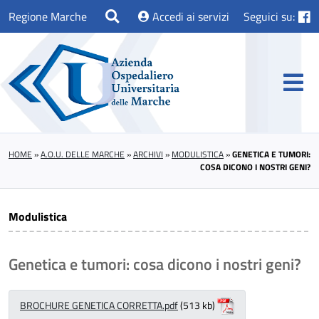
Regione Marche
Accedi ai servizi
Seguici su:
HOME
»
A.O.U. DELLE MARCHE
»
ARCHIVI
»
MODULISTICA
»
GENETICA E TUMORI:
COSA DICONO I NOSTRI GENI?
Modulistica
Genetica e tumori: cosa dicono i nostri geni?
BROCHURE GENETICA CORRETTA.pdf
(513 kb)