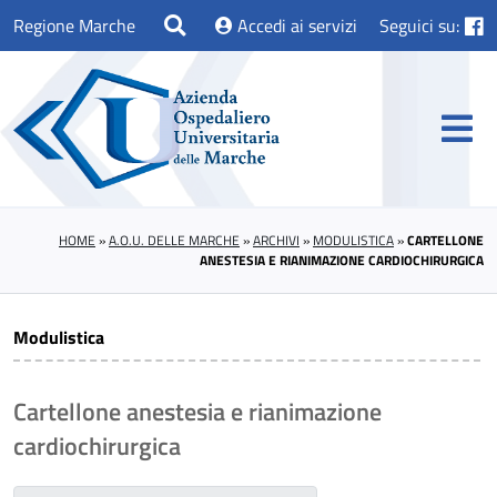
Regione Marche
Accedi ai servizi
Seguici su:
HOME
»
A.O.U. DELLE MARCHE
»
ARCHIVI
»
MODULISTICA
»
CARTELLONE
ANESTESIA E RIANIMAZIONE CARDIOCHIRURGICA
Modulistica
Cartellone anestesia e rianimazione
cardiochirurgica