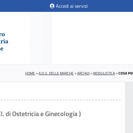
Accedi ai servizi
HOME
»
A.O.U. DELLE MARCHE
»
ARCHIVI
»
MODULISTICA
»
COSA POR
 di Ostetricia e Ginecologia )