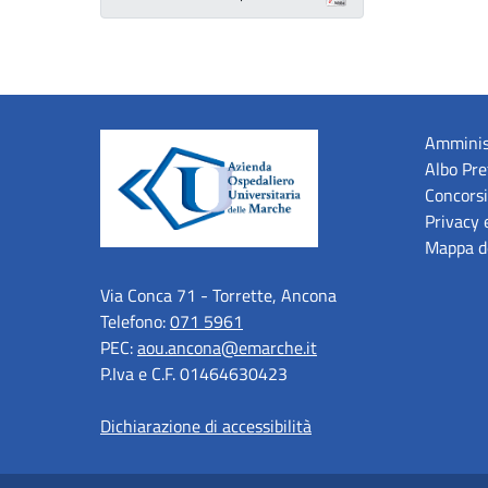
Amminis
Albo Pre
Concorsi
Privacy 
Mappa de
Via Conca 71 - Torrette, Ancona
Telefono:
071 5961
PEC:
aou.ancona@emarche.it
P.Iva e C.F. 01464630423
Dichiarazione di accessibilità