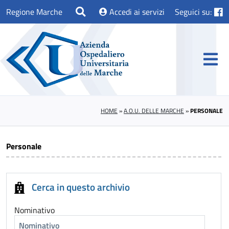
Regione Marche
Accedi ai servizi
Seguici su:
HOME
»
A.O.U. DELLE MARCHE
»
PERSONALE
Personale
Cerca in questo archivio
Nominativo