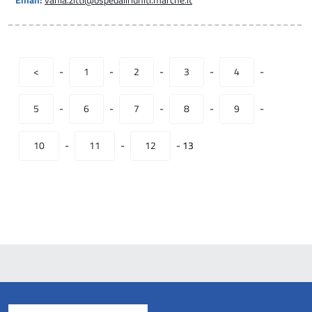
Email:
vania.zitti@ospedaliriuniti.marche.it
<
-
1
-
2
-
3
-
4
-
5
-
6
-
7
-
8
-
9
-
10
-
11
-
12
-
13