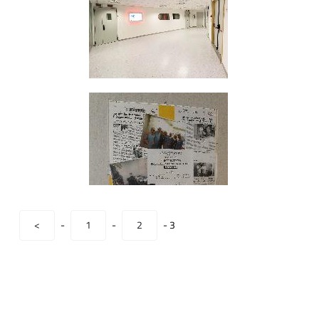
<
-
1
-
2
-
3