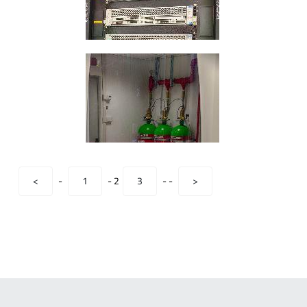
<
-
1
-
2
3
-
-
>