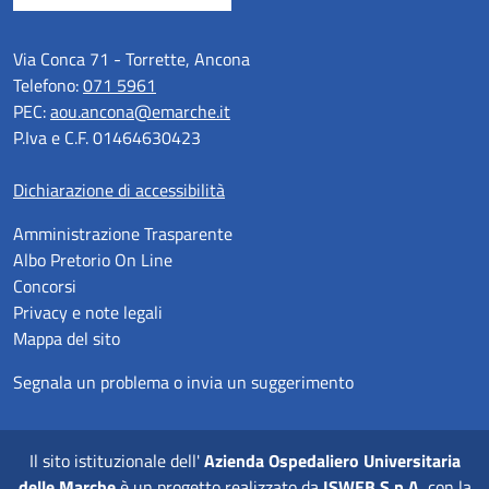
Via Conca 71 - Torrette, Ancona
Telefono:
071 5961
PEC:
aou.ancona@emarche.it
P.Iva e C.F. 01464630423
Dichiarazione di accessibilità
Amministrazione Trasparente
Albo Pretorio On Line
Concorsi
Privacy e note legali
Mappa del sito
Segnala un problema o invia un suggerimento
Il sito istituzionale dell'
Azienda Ospedaliero Universitaria
delle Marche
è un progetto realizzato da
ISWEB S.p.A.
con la