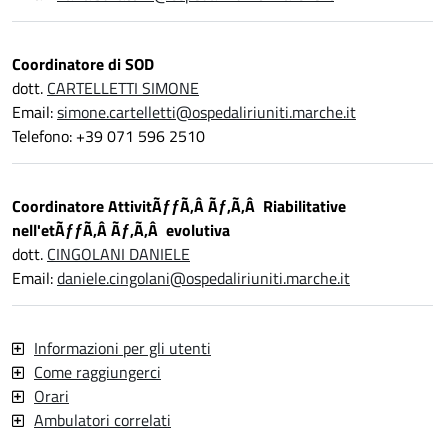
Coordinatore di SOD
dott.
CARTELLETTI SIMONE
Email:
simone.cartelletti@ospedaliriuniti.marche.it
Telefono: +39 071 596 2510
Coordinatore AttivitÃƒƒÃ‚Â Ãƒ‚Ã‚Â Riabilitative
nell'etÃƒƒÃ‚Â Ãƒ‚Ã‚Â evolutiva
dott.
CINGOLANI DANIELE
Email:
daniele.cingolani@ospedaliriuniti.marche.it
Informazioni per gli utenti
Come raggiungerci
Orari
Ambulatori correlati