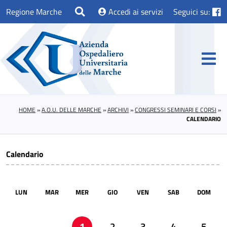
Regione Marche
Accedi ai servizi
Seguici su:
HOME
»
A.O.U. DELLE MARCHE
»
ARCHIVI
»
CONGRESSI SEMINARI E CORSI
»
CALENDARIO
Calendario
LUN
MAR
MER
GIO
VEN
SAB
DOM
1
2
3
4
5