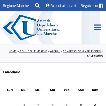
Regione Marche
Accedi ai servizi
Seguici su:
HOME
»
A.O.U. DELLE MARCHE
»
ARCHIVI
»
CONGRESSI SEMINARI E CORSI
»
CALENDARIO
Calendario
LUN
MAR
MER
GIO
VEN
SAB
DOM
1
2
3
4
5
6