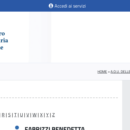
Accedi ai servizi
HOME
»
A.O.U. DEL
|
R
|
S
|
T
|
U
|
V
|
W
|
X
|
Y
|
Z
FABRIZZI BENEDETTA