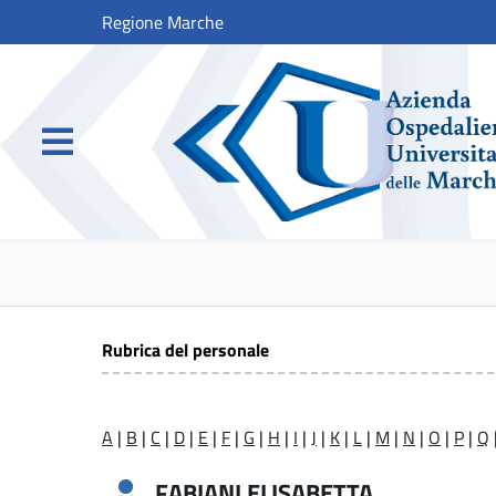
Regione Marche
Rubrica del personale
A
|
B
|
C
|
D
|
E
|
F
|
G
|
H
|
I
|
J
|
K
|
L
|
M
|
N
|
O
|
P
|
Q
FABIANI ELISABETTA