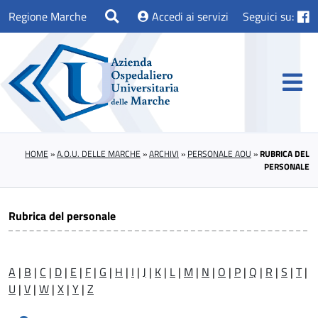
Regione Marche
Accedi ai servizi
Seguici su:
HOME
»
A.O.U. DELLE MARCHE
»
ARCHIVI
»
PERSONALE AOU
»
RUBRICA DEL
PERSONALE
Rubrica del personale
A
|
B
|
C
|
D
|
E
|
F
|
G
|
H
|
I
|
J
|
K
|
L
|
M
|
N
|
O
|
P
|
Q
|
R
|
S
|
T
|
U
|
V
|
W
|
X
|
Y
|
Z