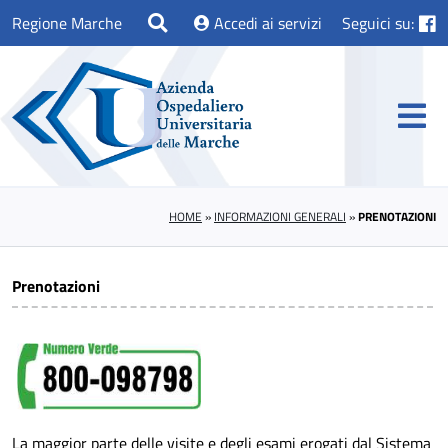
Regione Marche
Accedi ai servizi
Seguici su:
HOME
»
INFORMAZIONI GENERALI
»
PRENOTAZIONI
Prenotazioni
La maggior parte delle visite e degli esami erogati dal Sistema