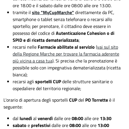
ore 18.00 e il sabato dalle ore 08:00 alle ore 13.00.
tramite il
sito "MyCupMarche"
direttamente da PC,
smartphone o tablet senza telefonare o recarsi allo
sportello; per prenotare, il cittadino deve essere in
possesso del codice di
A
utenticazione
Cohesion
o di
SPID
e di ricetta dematerializzata
;
recarsi nelle
Farmacie abilitate al servizio
(vai sul sito
della Regione Marche per trovare la farmacia aderente
più vicina a casa tua)
. Si precisa che la prenotazione è
possibile solo con impegnativa dematerializzata (ricetta
bianca);
recarsi
agli
sportelli CUP
delle strutture sanitarie o
ospedaliere del territorio regionale;
L'orario di apertura degli sportelli
CUP
del
PO Torrette
è il
seguente:
dal
lunedì
al
venerdì
dalle ore
08:00
alle ore
13:30
sabato
e
prefestivi
dalle ore
08:00
alle ore
13:00