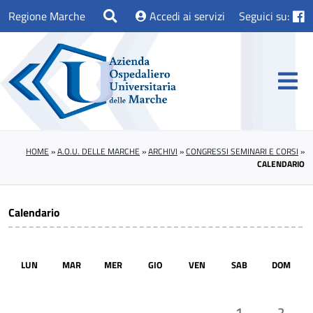
Regione Marche
Accedi ai servizi
Seguici su:
HOME
»
A.O.U. DELLE MARCHE
»
ARCHIVI
»
CONGRESSI SEMINARI E CORSI
»
CALENDARIO
Calendario
LUN
MAR
MER
GIO
VEN
SAB
DOM
1
2